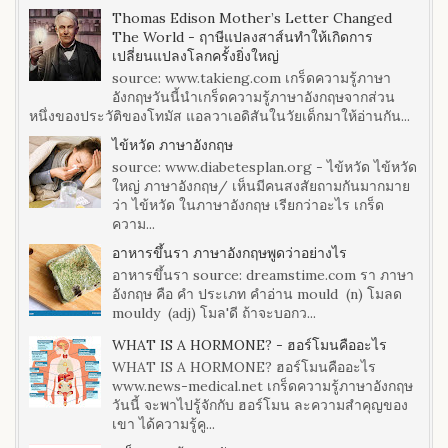
Thomas Edison Mother’s Letter Changed
The World - ฤาษีแปลงสาส์นทำให้เกิดการ
เปลี่ยนแปลงโลกครั้งยิ่งใหญ่
source: www.takieng.com เกร็ดความรู้ภาษา
อังกฤษวันนี้นำเกร็ดความรู้ภาษาอังกฤษจากส่วน
หนึ่งของประวัติของโทมัส แอลวาเอดิสันในวัยเด็กมาให้อ่านกัน...
ไข้หวัด ภาษาอังกฤษ
source: www.diabetesplan.org - ไข้หวัด ไข้หวัด
ใหญ่ ภาษาอังกฤษ/ เห็นมีคนสงสัยถามกันมากมาย
ว่า ไข้หวัด ในภาษาอังกฤษ เรียกว่าอะไร เกร็ด
ความ...
อาหารขึ้นรา ภาษาอังกฤษพูดว่าอย่างไร
อาหารขึ้นรา source: dreamstime.com รา ภาษา
อังกฤษ คือ คำ ประเภท คำอ่าน mould (n) โมลด
mouldy (adj) โมล'ดี ถ้าจะบอกว...
WHAT IS A HORMONE? - ฮอร์โมนคืออะไร
WHAT IS A HORMONE? ฮอร์โมนคืออะไร
www.news-medical.net เกร็ดความรู้ภาษาอังกฤษ
วันนี้ จะพาไปรู้จักกับ ฮอร์โมน ละความสำคุญของ
เขา ได้ความรู้คู...