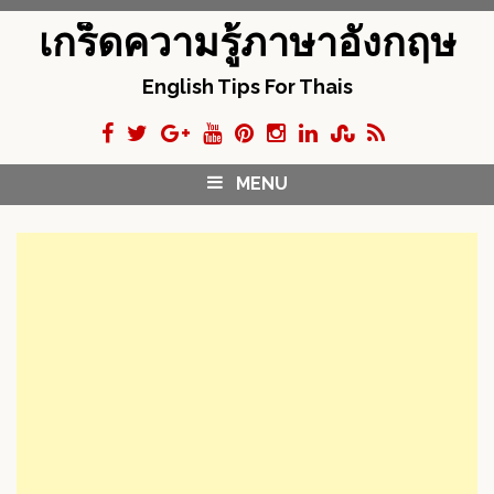
S
เกร็ดความรู้ภาษาอังกฤษ
k
i
English Tips For Thais
p
t
o
c
MENU
o
n
t
e
n
t