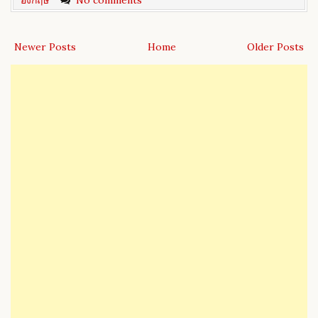
อังกฤษ
No comments
Newer Posts
Home
Older Posts