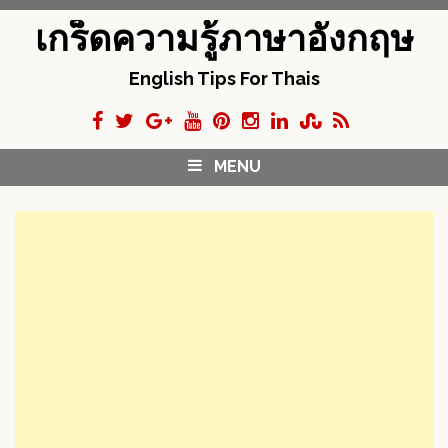
S
เกร็ดความรู้ภาษาอังกฤษ
k
i
English Tips For Thais
p
t
o
c
MENU
o
n
t
e
n
t