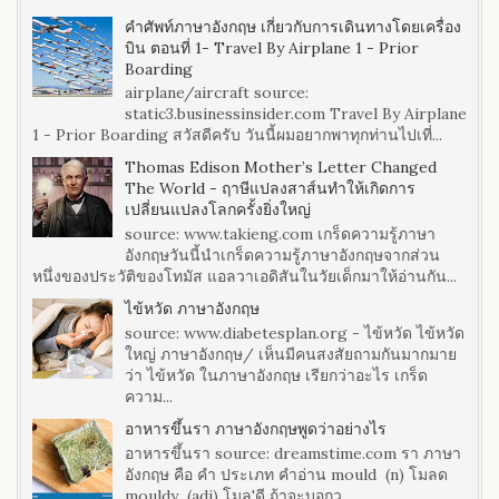
คำศัพท์ภาษาอังกฤษ เกี่ยวกับการเดินทางโดยเครื่อง
บิน ตอนที่ 1- Travel By Airplane 1 - Prior
Boarding
airplane/aircraft source:
static3.businessinsider.com Travel By Airplane
1 - Prior Boarding สวัสดีครับ วันนี้ผมอยากพาทุกท่านไปเที่...
Thomas Edison Mother’s Letter Changed
The World - ฤาษีแปลงสาส์นทำให้เกิดการ
เปลี่ยนแปลงโลกครั้งยิ่งใหญ่
source: www.takieng.com เกร็ดความรู้ภาษา
อังกฤษวันนี้นำเกร็ดความรู้ภาษาอังกฤษจากส่วน
หนึ่งของประวัติของโทมัส แอลวาเอดิสันในวัยเด็กมาให้อ่านกัน...
ไข้หวัด ภาษาอังกฤษ
source: www.diabetesplan.org - ไข้หวัด ไข้หวัด
ใหญ่ ภาษาอังกฤษ/ เห็นมีคนสงสัยถามกันมากมาย
ว่า ไข้หวัด ในภาษาอังกฤษ เรียกว่าอะไร เกร็ด
ความ...
อาหารขึ้นรา ภาษาอังกฤษพูดว่าอย่างไร
อาหารขึ้นรา source: dreamstime.com รา ภาษา
อังกฤษ คือ คำ ประเภท คำอ่าน mould (n) โมลด
mouldy (adj) โมล'ดี ถ้าจะบอกว...