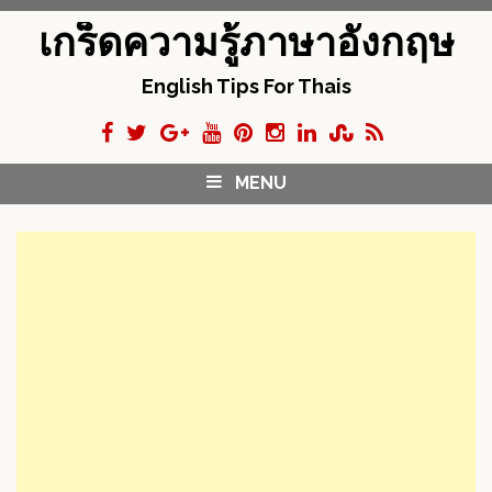
S
เกร็ดความรู้ภาษาอังกฤษ
k
i
English Tips For Thais
p
t
o
c
MENU
o
n
t
e
n
t