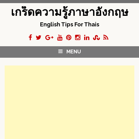
S
เกร็ดความรู้ภาษาอังกฤษ
k
i
English Tips For Thais
p
t
o
c
MENU
o
n
t
e
n
t