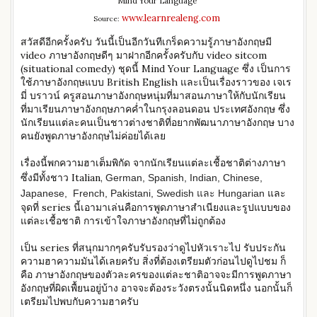
Mind Your Language
www.learnrealeng.com
Source:
สวัสดีอีกครั้งครับ วันนี้เป็นอีกวันทีเกร็ดความรู้ภาษาอังกฤษมี
video ภาษาอังกฤษดีๆ มาฝากอีกครั้งครับกับ video sitcom
(situational comedy) ชุดนี้ Mind Your Language ซึ่ง เป็นการ
ใช้ภาษาอังกฤษแบบ British English และเป็นเรื่องราวของ เจเร
มี่ บราวน์ ครูสอนภาษาอังกฤษหนุ่มที่มาสอนภาษาให้กับนักเรียน
ที่มาเรียนภาษาอังกฤษภาคค่ำในกรุงลอนดอน ประเทศอังกฤษ ซึ่ง
นักเรียนแต่ละคนเป็นชาวต่างชาติที่อยากพัฒนาภาษาอังกฤษ บาง
คนยังพูดภาษาอังกฤษไม่ค่อยได้เลย
เรื่องนี้พกความฮาเต็มพิกัด จากนักเรียนแต่ละเชื้อชาติต่างภาษา
ซึ่งมีทั้งชาว Italian,
German,
Spanish, Indian,
Chinese,
และ
Japanese,
French, Pakistani, Swedish และ Hungarian
จุดที่ series นี้เอามาเล่นคือการพูดภาษาสำเนียงและรูปแบบของ
แต่ละเชื้อชาติ การเข้าใจภาษาอังกฤษที่ไม่ถูกต้อง
เป็น series ที่สนุกมากๆครับรับรองว่าดูไปหัวเราะไป รับประกัน
ความฮาความมันได้เลยครับ สิ่งที่ต้องเตรียมตัวก่อนไปดูไปชม ก็
คือ ภาษาอังกฤษของตัวละครของแต่ละชาติอาจจะมีการพูดภาษา
อังกฤษที่ผิดเพื้ยนอยู่บ้าง อาจจะต้องระวังตรงนั้นนิดหนึ่ง นอกนั้นก็
เตรียมไปพบกับความฮาครับ