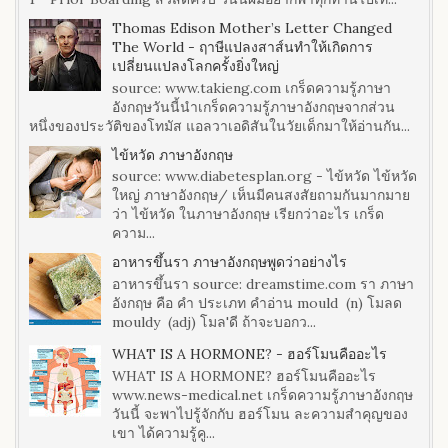
Thomas Edison Mother’s Letter Changed
The World - ฤาษีแปลงสาส์นทำให้เกิดการ
เปลี่ยนแปลงโลกครั้งยิ่งใหญ่
source: www.takieng.com เกร็ดความรู้ภาษา
อังกฤษวันนี้นำเกร็ดความรู้ภาษาอังกฤษจากส่วน
หนึ่งของประวัติของโทมัส แอลวาเอดิสันในวัยเด็กมาให้อ่านกัน...
ไข้หวัด ภาษาอังกฤษ
source: www.diabetesplan.org - ไข้หวัด ไข้หวัด
ใหญ่ ภาษาอังกฤษ/ เห็นมีคนสงสัยถามกันมากมาย
ว่า ไข้หวัด ในภาษาอังกฤษ เรียกว่าอะไร เกร็ด
ความ...
อาหารขึ้นรา ภาษาอังกฤษพูดว่าอย่างไร
อาหารขึ้นรา source: dreamstime.com รา ภาษา
อังกฤษ คือ คำ ประเภท คำอ่าน mould (n) โมลด
mouldy (adj) โมล'ดี ถ้าจะบอกว...
WHAT IS A HORMONE? - ฮอร์โมนคืออะไร
WHAT IS A HORMONE? ฮอร์โมนคืออะไร
www.news-medical.net เกร็ดความรู้ภาษาอังกฤษ
วันนี้ จะพาไปรู้จักกับ ฮอร์โมน ละความสำคุญของ
เขา ได้ความรู้คู...