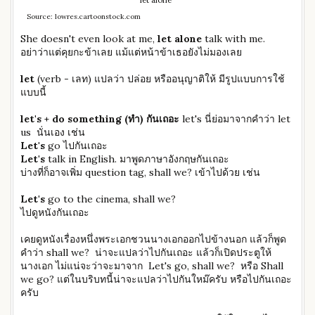
let alone
Source: lowres.cartoonstock.com
She doesn't even look at me,
let alone
talk with me.
อย่าว่าแต่คุยกะข้าเลย แม้แต่หน้าข้าเธอยังไม่มองเลย
let
(verb - เลท) แปลว่า ปล่อย หรืออนุญาติให้ มีรูปแบบการใช้
แบบนี้
let's + do something
(ทำ) กันเถอะ
let's นี่ย่อมาจากคำว่า let
us นั่นเอง เช่น
Let's
go ไปกันเถอะ
Let's
talk in English. มาพูดภาษาอังกฤษกันเถอะ
บ่างที่ก็อาจเพิ่ม question tag, shall we? เข้าไปด้วย เช่น
Let's
go to the cinema, shall we?
ไปดูหนังกันเถอะ
เคยดูหนังเรื่องหนึ่งพระเอกชวนนางเอกออกไปข้างนอก แล้วก็พูด
คำว่า shall we? น่าจะแปลว่าไปกันเถอะ แล้วก็เปิดประตูให้
นางเอก ไม่แน่จะว่าจะมาจาก Let's go, shall we? หรือ Shall
we go? แต่ในบริบทนี้น่าจะแปลว่าไปกันใหม๊ครับ หรือไปกันเถอะ
ครับ