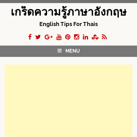
S
เกร็ดความรู้ภาษาอังกฤษ
k
i
English Tips For Thais
p
t
o
c
MENU
o
n
t
e
n
t