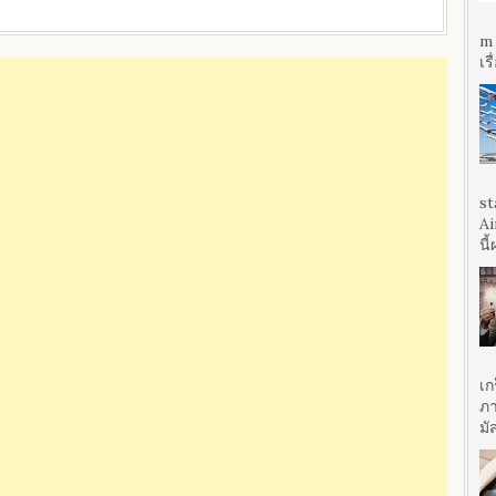
m 
เร
st
Ai
นี
เก
ภา
มั