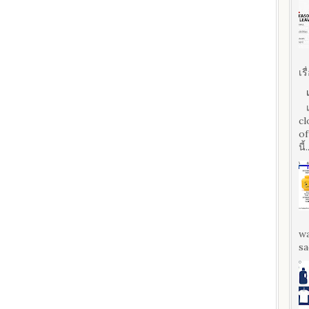
เร
cl
of
นี้.
wa
sa