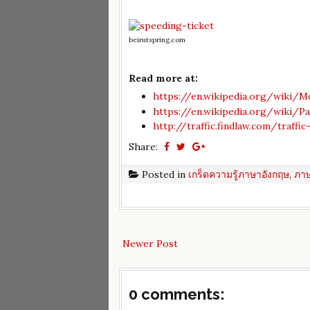
beirutspring.com
Read more at:
https://en.wikipedia.org/wiki/M
https://en.wikipedia.org/wiki/Pa
http://traffic.findlaw.com/traffi
Share:
Posted in
เกร็ดความรู้ภาษาอังกฤษ
,
ภาษ
Newer Post
0 comments: